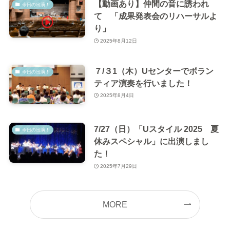
【動画あり】仲間の音に誘われ
今日の出演！
て 「成果発表会のリハーサルよ
り」
2025年8月12日
７/３1（木）Uセンターでボラン
今日の出演！
ティア演奏を行いました！
2025年8月4日
7/27（日）「Uスタイル 2025 夏
今日の出演！
休みスペシャル」に出演しまし
た！
2025年7月29日
MORE